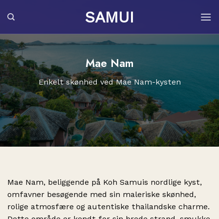
Fortsæt
SAMUI
til
indhold
Mae Nam
Enkelt skønhed ved Mae Nam-kysten
Mae Nam, beliggende på Koh Samuis nordlige kyst,
omfavner besøgende med sin maleriske skønhed,
rolige atmosfære og autentiske thailandske charme.
Dette område er kendt for sin brede strand, smukke