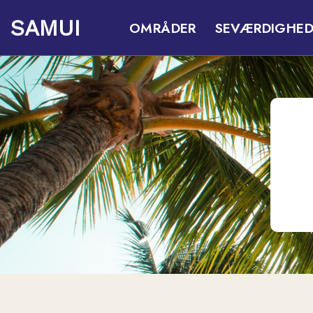
Fortsæt
SAMUI
OMRÅDER
SEVÆRDIGHED
til
indhold