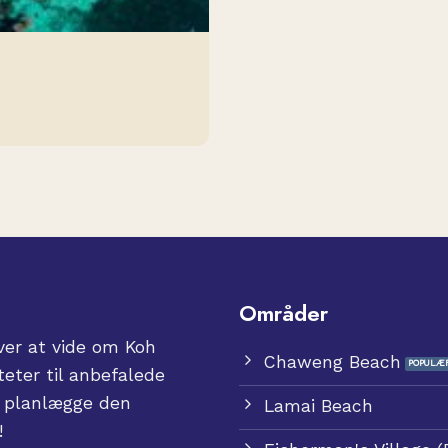
Områder
ver at vide om Koh
Chaweng Beach
eter til anbefalede
t planlægge den
Lamai Beach
!